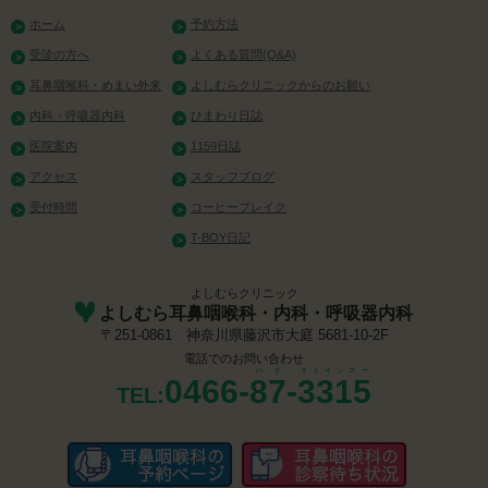
ホーム
予約方法
受診の方へ
よくある質問(Q&A)
耳鼻咽喉科・めまい外来
よしむらクリニックからのお願い
内科・呼吸器内科
ひまわり日誌
医院案内
1159日誌
アクセス
スタッフブログ
受付時間
コーヒーブレイク
T-BOY日記
よしむらクリニック
よしむら耳鼻咽喉科・内科・呼吸器内科
〒251-0861 神奈川県藤沢市大庭 5681-10-2F
電話でのお問い合わせ
ハナ
ミミインコー
0466-
87
-
3315
TEL: