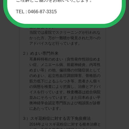
難聴児の早期発見によって、然るべき教育
を受けさせることで、その後の児の
TEL : 0466-87-3315
QOL(Quality Of Life)が大きく変わります。
ただし、脳の可塑性の高い時期の適切な処
置が必要です。
当院では産院でスクリーニングが行われな
かった方、万が一難聴が発見された方への
アドバイスなど行っています。
２）めまい専門外来
耳鼻科特有のめまい（良性発作性頭位めま
い症、メニエール病、前庭神経炎、内耳性
めまい等）の他、偏頭痛の付随症状として
のめまい、起立性血圧調節障害、骨格筋の
筋力低下によるふらつき等、患者さん個々
の病態を検査により把握し、治療とアドバ
イスを行っています。検査機器は総合病院
並みにそろっています。また日本めまい平
衡神経学会認定専門医および相談医が診察
にあたっています。
３）スギ花粉症に対する舌下免疫療法
2014年よりスギ花粉症に対する根本治療と