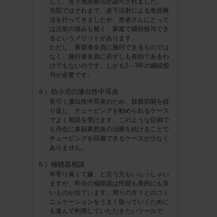
して、舌下免疫療法が認可されました。
当院ではそれまで、皮下注射による免疫療
法を行ってきましたが、患者さんにとって
は注射の痛みも無く、家庭で継続投与でき
るというメリットがあります。
ただし、希望者全員に施行できるものでは
なく、施行者全員に必ずしも有効であるわ
けでもないのです。しかも2～3年の継続投
与が必要です。
４）幼小児の滲出性中耳炎
長引く滲出性中耳炎のため、鼓膜切開を繰
り返し、チュービングを勧められるケース
でよく相談を受けます。このような症例で
も丹念に鼻副鼻腔炎の治療を続けることで
チュービングを回避できるケースが少なく
ありません。
５）補聴器相談
年寄り臭くて嫌、と言う方もいらっしゃい
ますが、昨今の補聴器は性能も美的にも良
いものが出ています。周りの方々とのコミ
ニュケーションをうまく取っていくために
も進んで利用していただきたいツールで