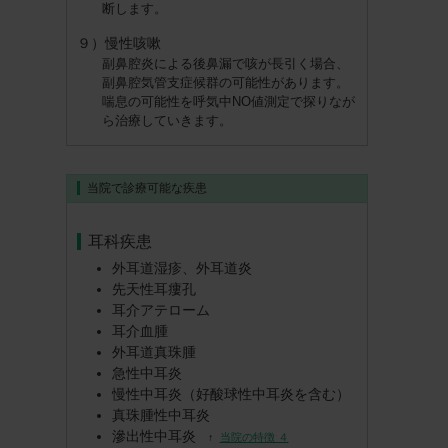
断します。
９）慢性咳嗽
副鼻腔炎による後鼻漏で咳が長引く場合、
副鼻腔気管支症候群の可能性があります。
喘息の可能性を呼気中NO値測定で探りなが
ら治療していきます。
当院で診療可能な疾患
耳科疾患
外耳道湿疹、外耳道炎
先天性耳瘻孔
耳介アテローム
耳介血腫
外耳道真珠腫
急性中耳炎
慢性中耳炎（好酸球性中耳炎を含む）
真珠腫性中耳炎
滲出性中耳炎
↑
当院の特徴 ４