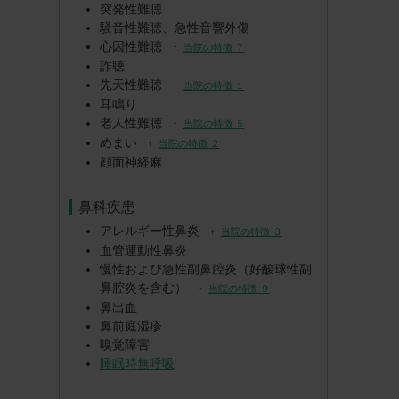
突発性難聴
騒音性難聴、急性音響外傷
心因性難聴
↑
当院の特徴 ７
詐聴
先天性難聴
↑
当院の特徴 １
耳鳴り
老人性難聴
↑
当院の特徴 ５
めまい
↑
当院の特徴 ２
顔面神経麻
鼻科疾患
アレルギー性鼻炎
↑
当院の特徴 ３
血管運動性鼻炎
慢性および急性副鼻腔炎（好酸球性副
鼻腔炎を含む）
↑
当院の特徴 ９
鼻出血
鼻前庭湿疹
嗅覚障害
睡眠時無呼吸