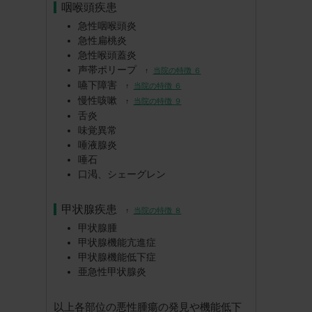
咽喉頭疾患
急性咽喉頭炎
急性扁桃炎
急性喉頭蓋炎
声帯ポリープ
↑
当院の特徴 ６
嚥下障害
↑
当院の特徴 ６
慢性咳嗽
↑
当院の特徴 ９
舌炎
味覚異常
唾液腺炎
唾石
口渇、シェーグレン
甲状腺疾患
↑
当院の特徴 ８
甲状腺腫
甲状腺機能亢進症
甲状腺機能低下症
亜急性甲状腺炎
以上各部位の悪性腫瘍の発見や機能低下