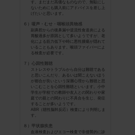
す。まだまだ高価なものなので、無駄にし
ないためにも購入前にアドバイスを差し上
げたいと思います。
６）嗄声・むせ・咽喉頭異物感
副鼻腔からの後鼻漏や逆流性食道炎による
胃酸過多が原因として多いようですが、老
化による筋力低下や時に悪性腫瘍が隠れて
いることもあります。喉頭ファイバーによ
る検査が必要です。
７）心因性難聴
ストレスやトラブルから自分は難聴である
と思いこんだり、あるいは聞こえないほう
が都合が良いという深層心理から難聴と思
いこむことを心因性難聴といいます。小中
学生が学校での教師や友人との関わりや家
庭での親との関わりに不具合を生じ、発症
することが多いようです。
ABR（聴性脳幹反応）検査により判明しま
す。
８）甲状腺疾患
血液検査およびエコー検査で非侵襲的に診