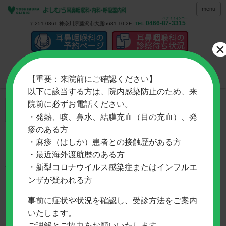
menu
ハナ
ミミインコー
0466-
87
-
3315
〒251-0861 神奈川県藤沢市大庭5681-10-2F
TEL:
×
現在の受付状況
【重要：来院前にご確認ください】
以下に該当する方は、院内感染防止のため、来
院前に必ずお電話ください。
・発熱、咳、鼻水、結膜充血（目の充血）、発
疹のある方
ホーム
> 耳鼻咽喉科・めまい外来「診療のご案内」
・麻疹（はしか）患者との接触歴がある方
・最近海外渡航歴のある方
診療のご案内
医師紹介
設備紹介
・新型コロナウイルス感染症またはインフルエ
ンザが疑われる方
耳鼻咽喉科一般外来における当院ならではの特徴
事前に症状や状況を確認し、受診方法をご案内
１）乳幼児聴覚スクリーニング
いたします。
新生児期に産院において聴覚スクリーニン
グ施行が浸透してきました。
ご理解とご協力をお願いいたします。