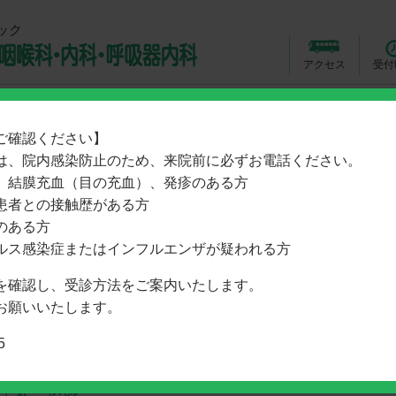
ック
アクセス
受付
耳鼻咽喉科・めまい外来
内科・呼吸器内科
ご確認ください】
は、院内感染防止のため、来院前に必ずお電話ください。
、結膜充血（目の充血）、発疹のある方
患者との接触歴がある方
のある方
ム
> 耳鼻咽喉科・めまい外来「医師紹介」
ルス感染症またはインフルエンザが疑われる方
を確認し、受診方法をご案内いたします。
診療のご案内
医師紹介
設備紹介
お願いいたします。
院の耳鼻咽喉科・めまい外来を担当する医師をご紹介します
5
長 吉村 恵理子
村 太一 医師