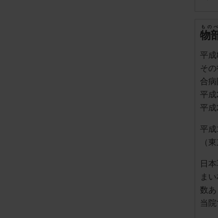
もの
物
平成
その
合病
平成
平成
平成
（東
日本
まい
数あ
当院