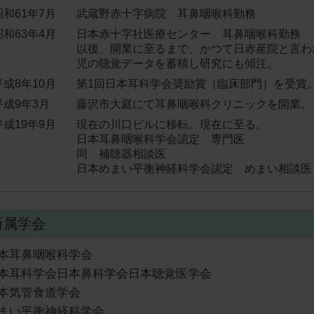
昭和61年7月
武蔵野赤十字病院 耳鼻咽喉科勤務
昭和63年4月
日本赤十字社医療センター 耳鼻咽喉科勤務
以後、開業に至るまで、かつて日赤産院と言わ
児の聴覚データを蓄積し研究にも傾注。
平成8年10月
第1回日本耳科学会奨励賞（臨床部門）を受賞
平成9年3月
藤沢市大庭にて耳鼻咽喉科クリニックを開業。
平成19年9月
現在の川口ビルに移転。現在に至る。
日本耳鼻咽喉科学会認定 専門医
同 補聴器相談医
日本めまい平衡神経科学会認定 めまい相談医
属学会
本耳鼻咽喉科学会
本耳科学会日本鼻科学会日本聴覚医学会
本気管食道学会
まい平衡神経科学会