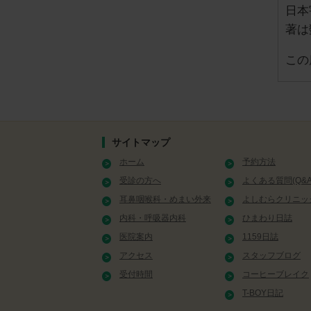
日本
著は
この
サイトマップ
ホーム
予約方法
受診の方へ
よくある質問(Q&A
耳鼻咽喉科・めまい外来
よしむらクリニッ
内科・呼吸器内科
ひまわり日誌
医院案内
1159日誌
アクセス
スタッフブログ
受付時間
コーヒーブレイク
T-BOY日記