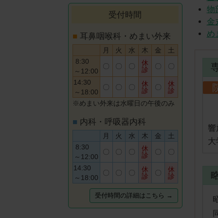
物
受付時間
金
め
■
耳鼻咽喉科・めまい外来
月
火
水
木
金
土
8:30
休
専
〇
〇
〇
〇
〇
診
～12:00
14:30
休
休
〇
〇
〇
〇
診
診
～18:00
※めまい外来は水曜日の午後のみ
■
内科・呼吸器内科
響
月
火
水
木
金
土
大
8:30
休
〇
〇
〇
〇
〇
診
～12:00
14:30
休
休
〇
〇
〇
〇
診
診
～18:00
受付時間の詳細はこちら →