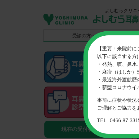
よしむらクリニ
受診の方へ
【重要：来院前に
以下に該当する方
・発熱、咳、鼻水
・麻疹（はしか）
・最近海外渡航歴
ホー
・新型コロナウイ
事前に症状や状況
ご理解とご協力を
◎当
TEL : 0466-87-331
現在の受付状況
院
吉