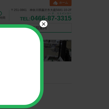
ホーム
〒251-0861 神奈川県藤沢市大庭5681-10-2F
ハナ
ミミインコー
0466-
87
-
3315
時間
TEL:
×
医院案内
。