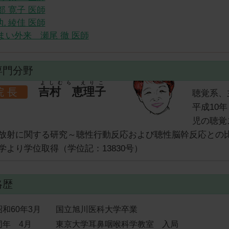
部 寛子 医師
丸 綾佳 医師
まい外来 瀬尾 徹 医師
門分野
よしむら えりこ
吉村 恵理子
院 長
聴覚系、
平成10
児の聴覚
放射に関する研究～聴性行動反応および聴性脳幹反応との
学より学位取得（学位記：13830号）
略歴
昭和60年3月
国立旭川医科大学卒業
同年 4月
東京大学耳鼻咽喉科学教室 入局