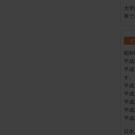
大学
寧で
昭和
平成
平成
す。
平成
平成
平成
平成
平成
日本