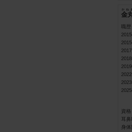
かね
金
職歴
20
20
20
20
20
20
20
20
資格
耳鼻
身体