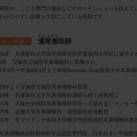
病院や、こども専門の施設などのローテンションを終えて
わかりやすい診療を大切にしている医師です。
せお とおる
瀬尾徹
医師
めまい外来
61年 兵庫医科大学医学部医学科卒業後同大学院に進学さ
3年 宝塚市立病院耳鼻咽喉科に勤務され、
7年4月〜平成8年3月まで米国Bowman Gray医科大学
15年より宝塚市立病院耳鼻咽喉科部長
19年 兵庫医科大学耳鼻咽喉科講師を経て准教授に
21年 大阪中央病院耳鼻咽喉科部長・大阪めまいセンター
25年 近畿大学耳鼻咽喉科・頭頸部外科准教授
31年 聖マリアンナ医科大学横浜市西部病院耳鼻咽喉科教
耳鼻咽喉科頭頸部外科学会認定専門医、日本めまい平衡医