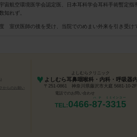
宇宙航空環境医学会認定医、日本耳科学会耳科手術暫定指
数知れず。
度 室伏医師の後を受け、当院でのめまい外来を引き受け
よしむらクリニック
よしむら耳鼻咽喉科・内科・呼吸器
)
〒251-0861 神奈川県藤沢市大庭 5681-10-2F
クからのお願い
電話でのお問い合わせ
ハナ
ミミインコー
0466-
87
-
3315
TEL: