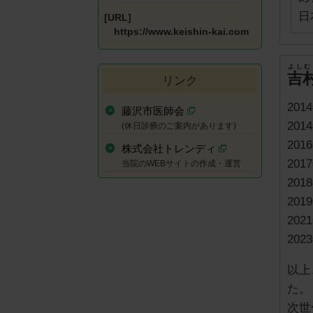
日
[URL]
https://www.keishin-kai.com
よしむ
吉
リンク
20
藤沢市医師会
20
(休日診療のご案内があります)
20
株式会社トレンディ
20
当院のWEBサイトの作成・運営
20
20
20
20
以上
た。
次世