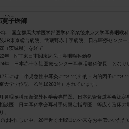
べ ひろこ
部寛子
医師
8年 国立群馬大学医学部医学科卒業後東京大学耳鼻咽喉
後JR東京総合病院、武蔵野赤十字病院、日赤医療センター
院（茨城県）を経て
22年 NTT東日本関東病院耳鼻咽喉科勤務
24年 日本赤十字社医療センター耳鼻咽喉科部長 となり
17年には「小児急性中耳炎について外的・内的因子につい
京大学学位記 乙号16283号）されています。
耳鼻咽喉科頭頸部外科学会専門医、日本気管食道学会認定
相談医、日本耳科学会耳科手術暫定指導医 等広く臨床の
り。
ではお忙しい中、20年近く土曜日の外来をお手伝いいただ